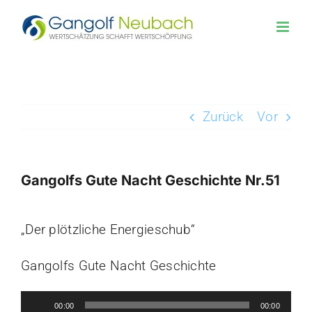
Zum
Inhalt
springen
Zurück
Vor
Gangolfs Gute Nacht Geschichte Nr.51
Zeige
„Der plötzliche Energieschub“
grösseres
Bild
Gangolfs Gute Nacht Geschichte
Audio-
00:00
00:00