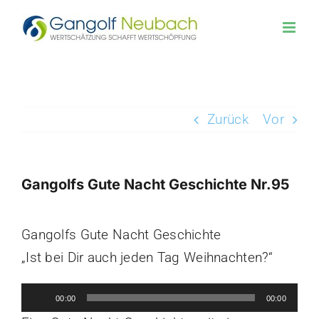
Zum
Inhalt
springen
Zurück
Vor
Gangolfs Gute Nacht Geschichte Nr.95
Zeige
Gangolfs Gute Nacht Geschichte
grösseres
„Ist bei Dir auch jeden Tag Weihnachten?“
Bild
Audio-
00:00
00:00
Player