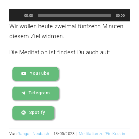
Audio-
00:00
00:00
Player
Wir wollen heute zweimal fünfzehn Minuten
diesem Ziel widmen.
Die Meditation ist findest Du auch auf:
YouTube
Telegram
Spotify
Von
Gangolf Neubach
|
13/05/2023
|
Meditation zu "Ein Kurs in