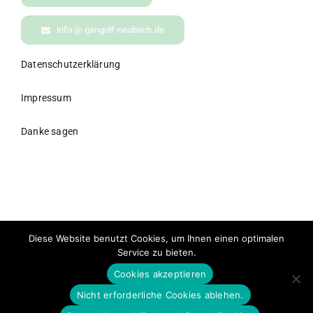
info @ gangolf-neubach.de
Datenschutzerklärung
Impressum
Danke sagen
© All rights reserved. • Gangolf Neubach Consulting •
Diese Website benutzt Cookies, um Ihnen einen optimalen
Powered by WordPress
Service zu bieten.
Cookies akzeptieren
HINWEIS AUF LITERATUR & RECHT
Es wird auf dieser Website mehrmals auf folgendes Buch hingewiesen:
Nicht erforderliche Cookies ablehen.
„Ein Kurs in Wundern© Greuthof-Verlag