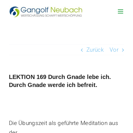
Zum
Inhalt
springen
Zurück
Vor
LEKTION 169 Durch Gnade lebe ich.
Durch Gnade werde ich befreit.
Zeige
grösseres
Bild
Die Übungszeit als geführte Meditation aus
der