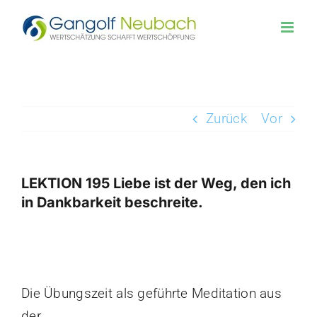
Zum
Inhalt
springen
Zurück
Vor
LEKTION 195 Liebe ist der Weg, den ich
in Dankbarkeit beschreite.
Zeige
grösseres
Bild
Die Übungszeit als geführte Meditation aus
der