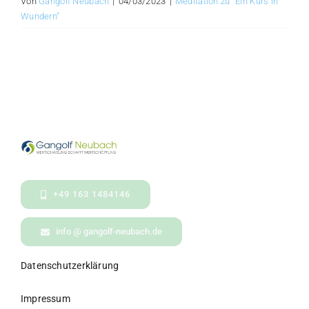
Von
Gangolf Neubach
|
04/03/2023
|
Meditation zu "Ein Kurs in
Wundern"
+49 163 1484146
info @ gangolf-neubach.de
Datenschutzerklärung
Impressum