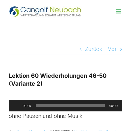
Zum
Inhalt
springen
Zurück
Vor
Lektion 60 Wiederholungen 46-50
(Variante 2)
Zeige
Audio-
grösseres
00:00
00:00
Player
Bild
ohne Pausen und ohne Musik