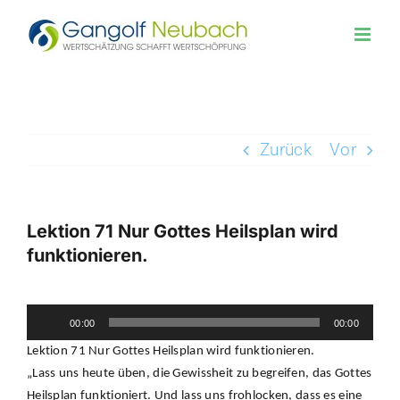
Zum
Inhalt
springen
Zurück
Vor
Lektion 71 Nur Gottes Heilsplan wird
funktionieren.
Zeige
Audio-
grösseres
00:00
00:00
Player
Bild
Lektion 71 Nur Gottes Heilsplan wird funktionieren.
„Lass uns heute üben, die Gewissheit zu begreifen, das Gottes
Heilsplan funktioniert. Und lass uns frohlocken, dass es eine