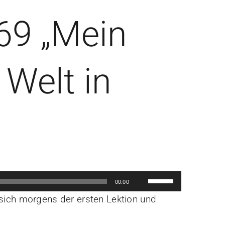
69 „Mein
 Welt in
Pfeiltasten
00:00
Hoch/Runter
 sich morgens der ersten Lektion und
benutzen,