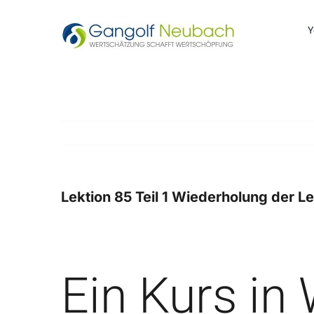
Zum
Inhalt
Y
springen
Lektion 85 Teil 1 Wiederholung der Lek
Zeige
grösseres
Bild
Ein Kurs in 