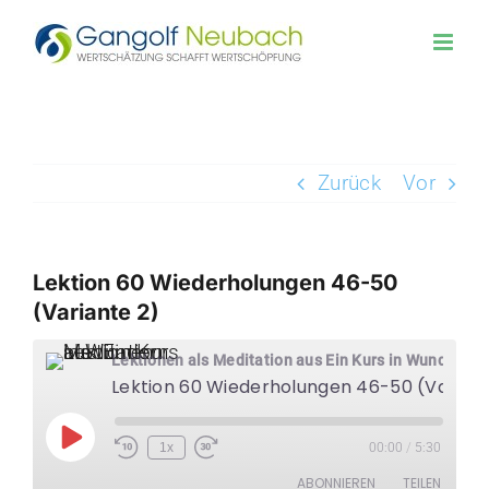
Zum
Inhalt
springen
Zurück
Vor
Lektion 60 Wiederholungen 46-50
(Variante 2)
Lektionen als Meditation aus Ein Kurs in Wundern
Lektion 60 Wiederholungen 46-50 (Variante 2)
Play
1x
00:00
/
5:30
Episode
ABONNIEREN
TEILEN