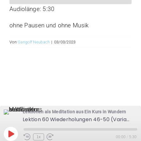
Audiolänge: 5:30
TEILEN
RSS FEED
ohne Pausen und ohne Musik
LINK
EMBED
Von
Gangolf Neubach
|
03/03/2023
Lektionen als Meditation aus Ein Kurs in Wundern
Lektion 60 Wiederholungen 46-50 (Variante 2)
Play
1x
00:00
/
5:30
Episode