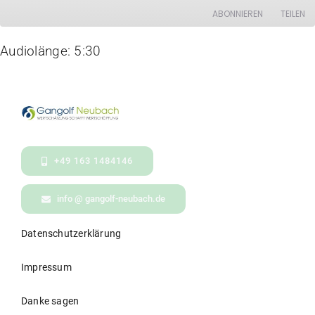
ABONNIEREN
TEILEN
Audiolänge: 5:30
TEILEN
RSS FEED
LINK
EMBED
+49 163 1484146
info @ gangolf-neubach.de
Datenschutzerklärung
Impressum
Danke sagen