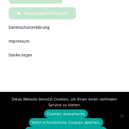
info @ gangolf-neubach.de
Datenschutzerklärung
Impressum
Danke sagen
© All rights reserved. • Gangolf Neubach Consulting •
Diese Website benutzt Cookies, um Ihnen einen optimalen
Powered by WordPress
Service zu bieten.
Cookies akzeptieren
HINWEIS AUF LITERATUR & RECHT
Es wird auf dieser Website mehrmals auf folgendes Buch hingewiesen:
Nicht erforderliche Cookies ablehen.
„Ein Kurs in Wundern© Greuthof-Verlag