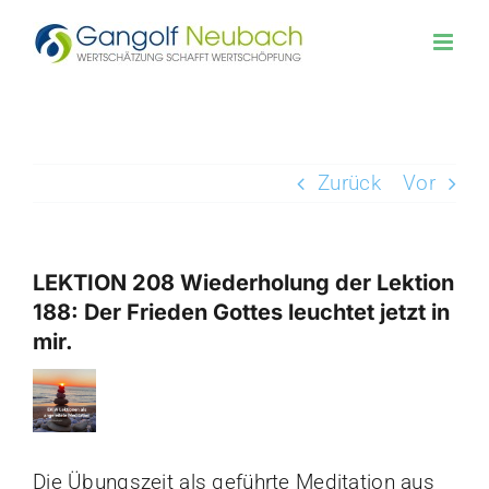
Zum
Inhalt
springen
Zurück
Vor
LEKTION 208 Wiederholung der Lektion
188: Der Frieden Gottes leuchtet jetzt in
mir.
Zeige
grösseres
Bild
Die Übungszeit als geführte Meditation aus