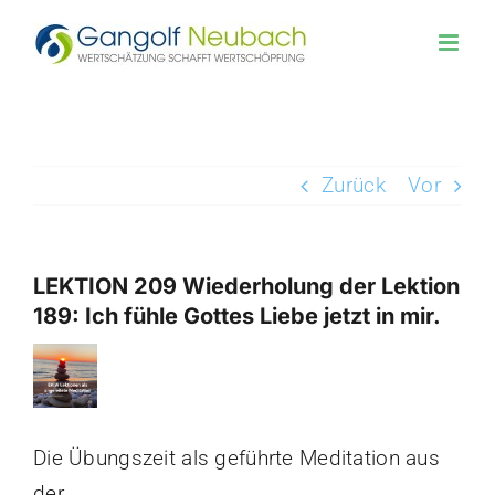
Zum
Inhalt
springen
Zurück
Vor
LEKTION 209 Wiederholung der Lektion
189: Ich fühle Gottes Liebe jetzt in mir.
Zeige
grösseres
Bild
Die Übungszeit als geführte Meditation aus
der