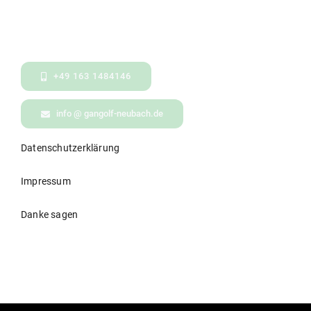
EMBED
+49 163 1484146
info @ gangolf-neubach.de
Datenschutzerklärung
Impressum
Danke sagen
© All rights reserved. • Gangolf Neubach Consulting •