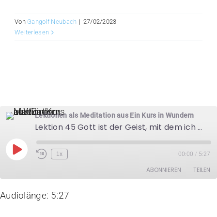
Von
Gangolf Neubach
|
27/02/2023
Weiterlesen
Lektionen als Meditation aus Ein Kurs in Wundern
Lektion 45 Gott ist der Geist, mit dem ich denke.
Play
1x
00:00
/
5:27
Episode
ABONNIEREN
TEILEN
Audiolänge: 5:27
TEILEN
RSS FEED
LINK